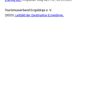
Energie 
AG.
Mitglieder-Blog des TVE, 26.05.2025
Tourismusverband Erzgebirge e. V. 
(2025):
 Leitbild der Destination Erzgebirge.