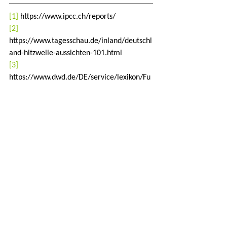
[1]
 https://www.ipcc.ch/reports/
[2]
https://www.tagesschau.de/inland/deutschl
and-hitzwelle-aussichten-101.html
[3]
https://www.dwd.de/DE/service/lexikon/Fu
nctions/glossar.html?
lv2=101094&lv3=624852
[4]
https://www.dwd.de/DE/service/lexikon/Fu
nctions/glossar.html;jsessionid=157F9CFA84
7A5B66FF17E85065BD438E.live11052?
lv2=100578&lv3=603288
[5]
https://www.dwd.de/DE/service/lexikon/be
griffe/S/Starkregen.html#:~:text=Der%20D
WD%20warnt%20deswegen%20vor,m%C2%
B2%20in%206%20Stunden%20(Unwetterwa