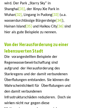
wird. Der Park „Starry Sky“ in 
Shanghai
[31]
, der Xinyu Xie Park in 
Wuhan
[32]
, Lingang in Pudong
[33]
 (u.a. 
wasserdurchlässige Bürgersteige
[34]
), 
Hainan Island
[35]
 und Haikou City
[36]
 sind 
hier als gute Beispiele zu nennen.
Von der Herausforderung zu einer 
lebenswerten Stadt
Die  vorangestellten Beispiele der 
Regenwasserbewirtschaftung sind 
aufgrund  der Herausforderung des 
Starkregens und der damit verbundenen  
Überflutungen entstanden. Sie können die 
Wahrscheinlichkeit für  Überflutungen und 
den damit verbundenen 
Infrastrukturschäden reduzieren.  Doch sie 
wirken nicht nur gegen diese 